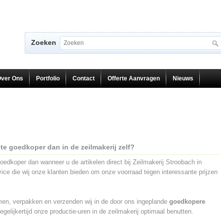
Zoeken
ver Ons
Portfolio
Contact
Offerte Aanvragen
Nieuws
te goedkoper dan in de zeilmakerij zelf?
 goedkoper dan wanneer u de artikelen direct bij Zeilmakerij Stroobach in
ce die wij onze klanten bieden om onze voorraad tegen interessante prijzen
omen, verpakken en verzenden wij in de door ons ingeplande
goedkopere
egelijkertijd onze productie-uren in de zeilmakerij optimaal benutten.