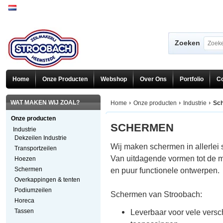
Zoeken
Home
Onze Producten
Webshop
Over Ons
Portfolio
Co
WAT MAKEN WIJ ZOAL?
Home
Onze producten
Industrie
Sc
Onze producten
SCHERMEN
Industrie
Dekzeilen Industrie
Wij maken schermen in allerlei 
Transportzeilen
Van uitdagende vormen tot de 
Hoezen
Schermen
en puur functionele ontwerpen.
Overkappingen & tenten
Podiumzeilen
Schermen van Stroobach:
Horeca
Tassen
Leverbaar voor vele versc